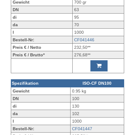
Gewicht
700 gr
DN
63
di
95
da
70
l
1000
Bestell-Nr:
CF041446
Preis € / Netto
232,50**
Preis € / Brutto*
276,68**
Spezifikation
ISO-CF DN100
Gewicht
0.95 kg
DN
100
di
130
da
102
l
1000
Bestell-Nr:
CF041447