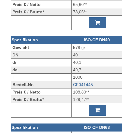
Preis € / Netto
65,60**
Preis € / Brutto*
78,06**
Spezifikation
ISO-CF DN40
Gewicht
578 gr
DN
40
di
40,1
da
49,7
l
1000
Bestell-Nr:
CF041445
Preis € / Netto
108,80**
Preis € / Brutto*
129,47**
Spezifikation
ISO-CF DN63