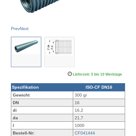
Prev
Next
Lieferzeit: 5 bis 10 Werktage
Spezifikation
ISO-CF DN16
Gewicht
300 gr
DN
16
di
16,2
da
21,7
l
1000
Bestell-Nr:
CF041444