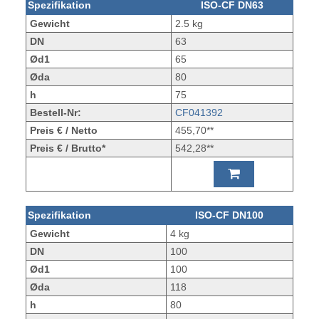
Spezifikation
ISO-CF DN63
Gewicht
2.5 kg
DN
63
Ød1
65
Øda
80
h
75
Bestell-Nr:
CF041392
Preis € / Netto
455,70**
Preis € / Brutto*
542,28**
Spezifikation
ISO-CF DN100
Gewicht
4 kg
DN
100
Ød1
100
Øda
118
h
80