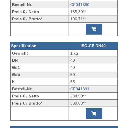
Bestell-Nr:
CF041390
Preis € / Netto
165,30**
Preis € / Brutto*
196,71**
Spezifikation
ISO-CF DN40
Gewicht
1 kg
DN
40
Ød1
40
Øda
50
h
55
Bestell-Nr:
CF041391
Preis € / Netto
284,90**
Preis € / Brutto*
339,03**