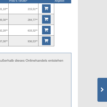
Preis € / Brutto*
Angebot
81,10**
215,51**
39,30**
284,77**
32,20**
633,32**
87,00**
936,53**
 außerhalb dieses Onlinehandels entstehen