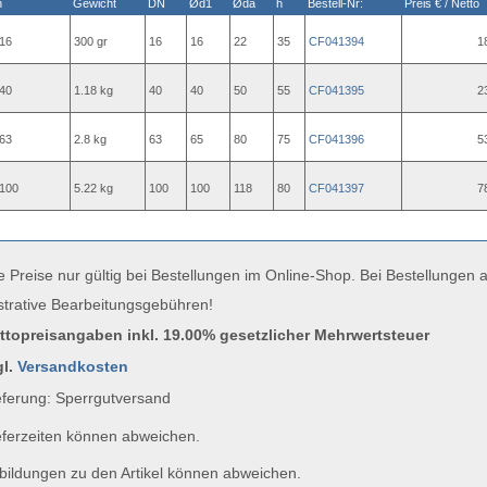
n
Gewicht
DN
Ød1
Øda
h
Bestell-Nr:
Preis € / Netto
16
300 gr
16
16
22
35
CF041394
1
40
1.18 kg
40
40
50
55
CF041395
2
63
2.8 kg
63
65
80
75
CF041396
5
100
5.22 kg
100
100
118
80
CF041397
7
e Preise nur gültig bei Bestellungen im Online-Shop. Bei Bestellungen
strative Bearbeitungsgebühren!
uttopreisangaben inkl. 19.00% gesetzlicher Mehrwertsteuer
gl.
Versandkosten
ferung: Sperrgutversand
ferzeiten können abweichen.
ildungen zu den Artikel können abweichen.