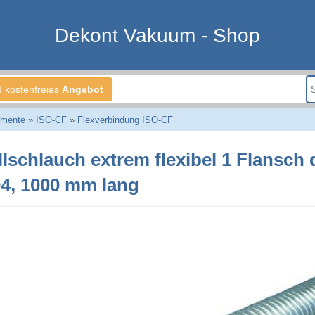
Dekont Vakuum - Shop
d kostenfreies
Angebot
emente
»
ISO-CF
»
Flexverbindung ISO-CF
lschlauch extrem flexibel 1 Flansch 
04, 1000 mm lang