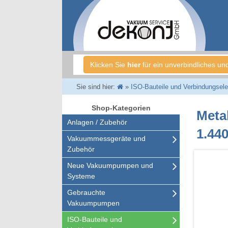
Klicken Sie
hier
für ein unverbindliches un
Sie sind hier:
»
ISO-Bauteile und Verbindungsel
Shop-Kategorien
Metal
Anlagen / Zubehör
1.44
Vakuummessgeräte und
Zubehör
Neue Vakuumpumpen und
Systeme
Gebrauchte
Vakuumpumpen
ISO-Bauteile und