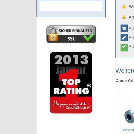
Wir
Art
Art
Art
Art
Weiter
Diese Art
Metall