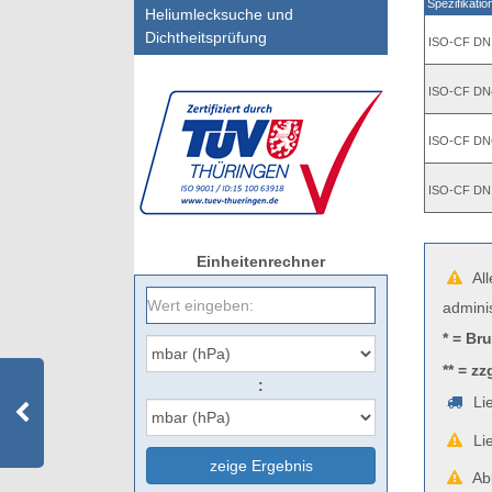
Spezifikatio
Heliumlecksuche und
Dichtheitsprüfung
ISO-CF DN
ISO-CF DN
ISO-CF DN
ISO-CF DN
Einheitenrechner
All
admini
* = Br
** = zz
:
Lie
Lie
zeige Ergebnis
Abb