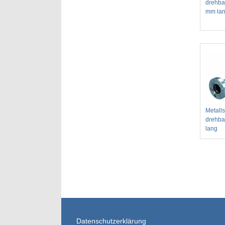
drehba
mm la
Metall
drehba
lang
Datenschutzerklärung