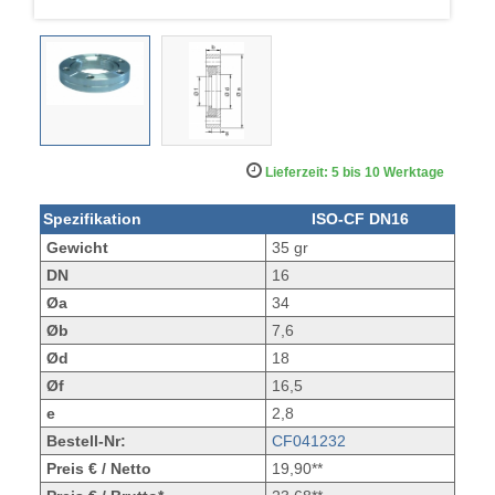
Lieferzeit: 5 bis 10 Werktage
Spezifikation
ISO-CF DN16
Gewicht
35 gr
DN
16
Øa
34
Øb
7,6
Ød
18
Øf
16,5
e
2,8
Bestell-Nr:
CF041232
Preis € / Netto
19,90**