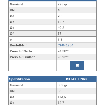
Gewicht
225 gr
DN
40
Øa
70
Øb
12,7
Ød
40,2
Øf
37
e
7,9
Bestell-Nr:
CF041234
Preis € / Netto
24,30**
Preis € / Brutto*
28,92**
Spezifikation
ISO-CF DN63
Gewicht
802 gr
DN
63
Øa
113,5
Øb
12,7