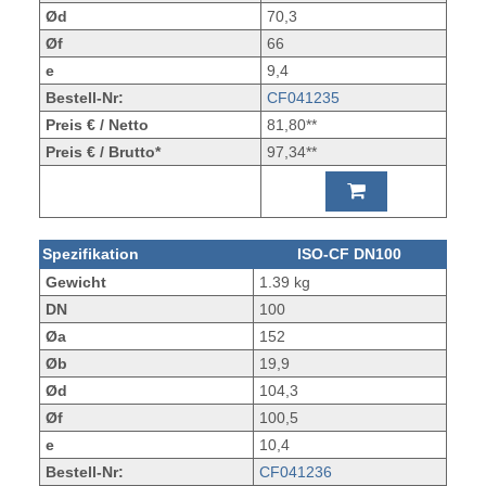
Ød
70,3
Øf
66
e
9,4
Bestell-Nr:
CF041235
Preis € / Netto
81,80**
Preis € / Brutto*
97,34**
Spezifikation
ISO-CF DN100
Gewicht
1.39 kg
DN
100
Øa
152
Øb
19,9
Ød
104,3
Øf
100,5
e
10,4
Bestell-Nr:
CF041236