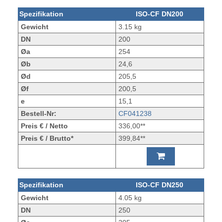
Spezifikation
ISO-CF DN200
Gewicht
3.15 kg
DN
200
Øa
254
Øb
24,6
Ød
205,5
Øf
200,5
e
15,1
Bestell-Nr:
CF041238
Preis € / Netto
336,00**
Preis € / Brutto*
399,84**
Spezifikation
ISO-CF DN250
Gewicht
4.05 kg
DN
250