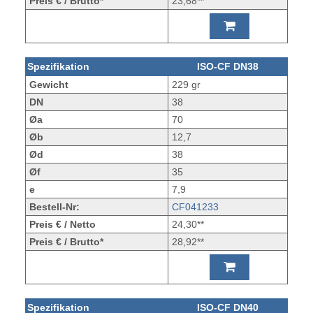
Preis € / Brutto*
23,68**
Spezifikation
ISO-CF DN38
Gewicht
229 gr
DN
38
Øa
70
Øb
12,7
Ød
38
Øf
35
e
7,9
Bestell-Nr:
CF041233
Preis € / Netto
24,30**
Preis € / Brutto*
28,92**
Spezifikation
ISO-CF DN40