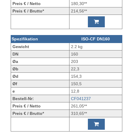
Preis € / Netto
180,30**
Preis € / Brutto*
214,56**
Spezifikation
ISO-CF DN160
Gewicht
2.2 kg
DN
160
Øa
203
Øb
22,3
Ød
154,3
Øf
150,5
e
12,8
Bestell-Nr:
CF041237
Preis € / Netto
261,05**
Preis € / Brutto*
310,65**