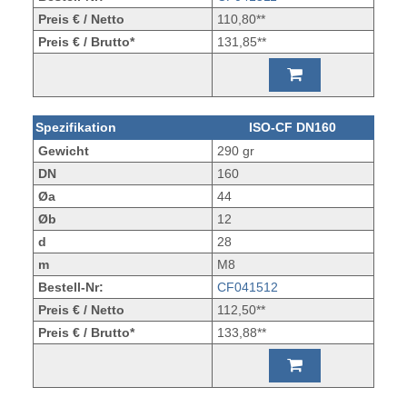
Preis € / Netto
110,80**
Preis € / Brutto*
131,85**
Spezifikation
ISO-CF DN160
Gewicht
290 gr
DN
160
Øa
44
Øb
12
d
28
m
M8
Bestell-Nr:
CF041512
Preis € / Netto
112,50**
Preis € / Brutto*
133,88**