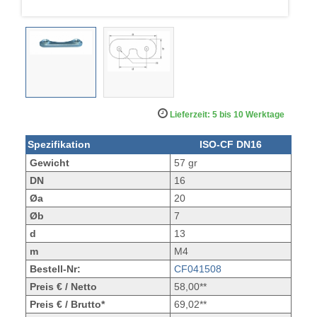
Lieferzeit: 5 bis 10 Werktage
Spezifikation
ISO-CF DN16
Gewicht
57 gr
DN
16
Øa
20
Øb
7
d
13
m
M4
Bestell-Nr:
CF041508
Preis € / Netto
58,00**
Preis € / Brutto*
69,02**