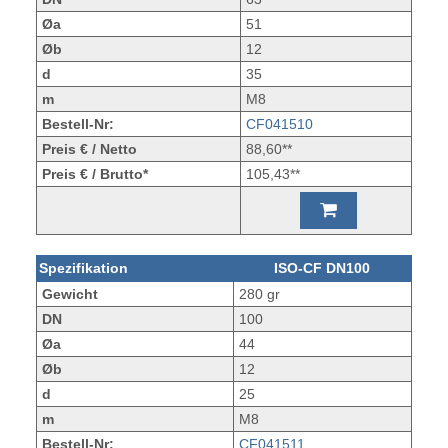
Øa
51
Øb
12
d
35
m
M8
Bestell-Nr:
CF041510
Preis € / Netto
88,60**
Preis € / Brutto*
105,43**
Spezifikation
ISO-CF DN100
Gewicht
280 gr
DN
100
Øa
44
Øb
12
d
25
m
M8
Bestell-Nr:
CF041511