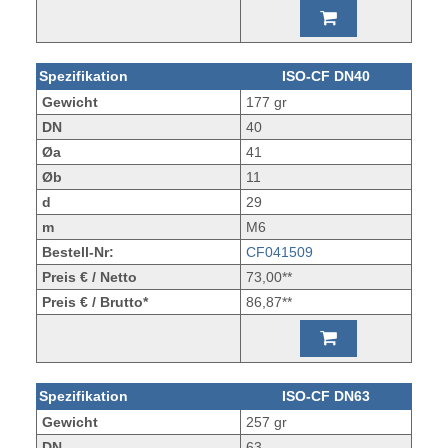
Spezifikation
ISO-CF DN40
Gewicht
177 gr
DN
40
Øa
41
Øb
11
d
29
m
M6
Bestell-Nr:
CF041509
Preis € / Netto
73,00**
Preis € / Brutto*
86,87**
Spezifikation
ISO-CF DN63
Gewicht
257 gr
DN
63