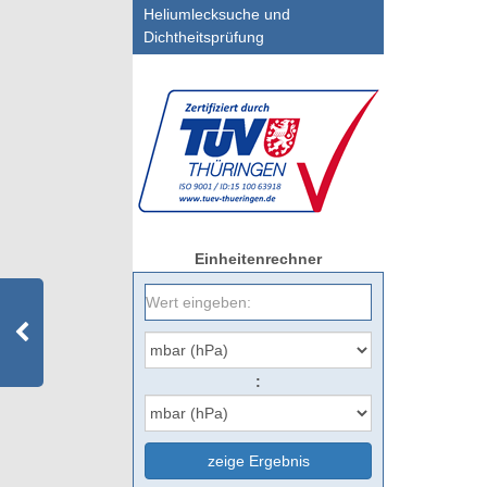
Heliumlecksuche und
Dichtheitsprüfung
Einheitenrechner
:
zeige Ergebnis