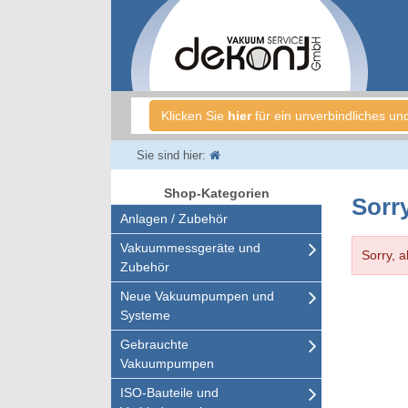
Klicken Sie
hier
für ein unverbindliches un
Sie sind hier:
Shop-Kategorien
Sorry
Anlagen / Zubehör
Vakuummessgeräte und
Sorry, a
Zubehör
Neue Vakuumpumpen und
Systeme
Gebrauchte
Vakuumpumpen
ISO-Bauteile und