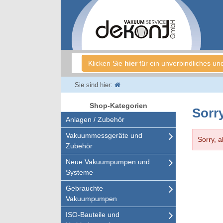
Klicken Sie
hier
für ein unverbindliches un
Sie sind hier:
Shop-Kategorien
Sorry
Anlagen / Zubehör
Vakuummessgeräte und
Sorry, a
Zubehör
Neue Vakuumpumpen und
Systeme
Gebrauchte
Vakuumpumpen
ISO-Bauteile und