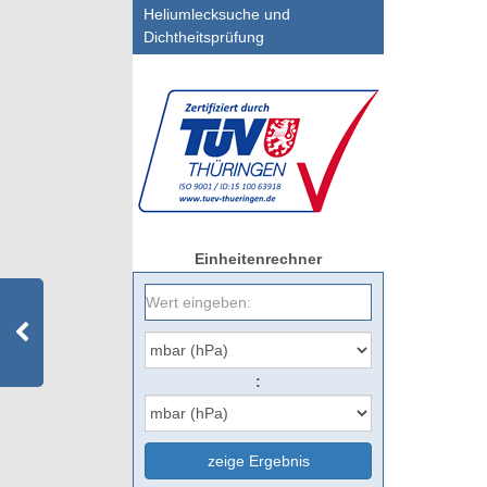
Heliumlecksuche und
Dichtheitsprüfung
Einheitenrechner
:
zeige Ergebnis